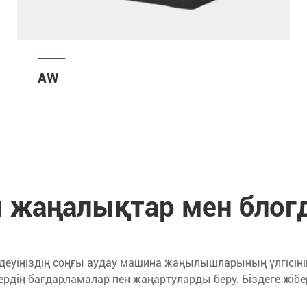
AW
ғы жаңалықтар мен блог
деуіңіздің соңғы аудау машина жаңылышларының үлгісініңіз
рдің бағдарламалар пен жаңартуларды беру. Біздеге жібері