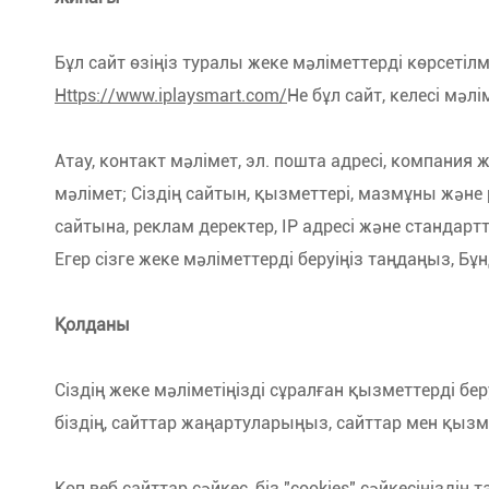
Кафе ендіру
Бұл сайт өзіңіз туралы жеке мәліметтерді көрсеті
Https://www.iplaysmart.com/
Не бұл сайт, келесі мәл
Атау, контакт мәлімет, эл. пошта адресі, компани
мәлімет; Сіздің сайтын, қызметтері, мазмұны және 
сайтына, реклам деректер, IP адресі және стандарт
Егер сізге жеке мәліметтерді беруіңіз таңдаңыз, Б
Қолданы
Сіздің жеке мәліметіңізді сұралған қызметтерді бер
біздің, сайттар жаңартуларыңыз, сайттар мен қызм
Көп веб сайттар сәйкес, біз "cookies" сәйкесіңізді