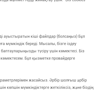
ізді ауыстыратын кіші файлдар (болсаңыз) Бұл
ға мүмкіндік береді. Мысалы, бізге іздеу
 баптауларыңызды түсіру үшін көмектесі. Біз
е көмектесем. Бұл қызметке провайдерге
) параметрлерімен жасайсыз. Әрбір шолғыш әрбір
үшін көпшін мүмкіндіктерге жеткіліксіз, және біздің