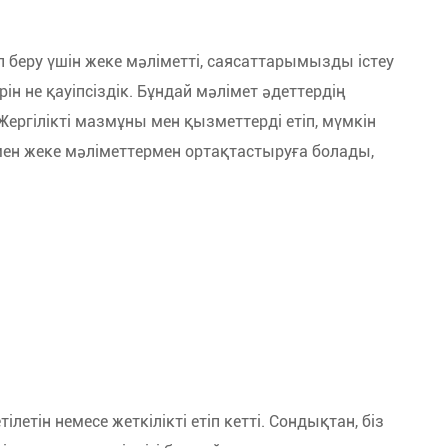
ап беру үшін жеке мәліметті, саясаттарымызды істеу
н не қауіпсіздік. Бұндай мәлімет әдеттердің
Жергілікті мазмұны мен қызметтерді етіп, мүмкін
иямен жеке мәліметтермен ортақтастыруға болады,
етілетін немесе жеткілікті етіп кетті. Сондықтан, біз