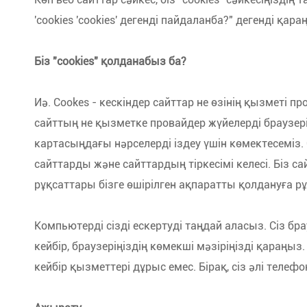
'cookies 'cookies' дегенді пайдаланба?" дегенді қара
Біз "cookies" қолданабыз ба?
Иә. Cookes - кескіндер сайттар не өзінің қызметі 
сайттың не қызметке провайдер жүйелерді браузеріңі
картасыңдағы нәрселерді іздеу үшін көмектесеміз.
сайттарды және сайттардың тіркесімі келесі. Біз 
рұқсаттары бізге өшірілген ақпаратты қолдануға рұ
Компьютерді сізді ескертуді таңдай аласыз. Сіз брау
кейбір, браузеріңіздің көмекші мәзіріңізді қараңыз. 
кейбір қызметтері дұрыс емес. Бірақ, сіз әлі телеф