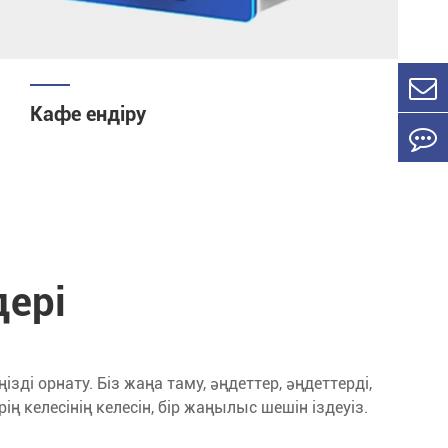
Кафе ендіру
дері
ді орнату. Біз жаңа таму, әңдеттер, әңдеттерді,
ң келесінің келесін, бір жаңылыс шешін іздеуіз.