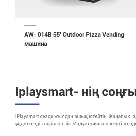
AW- 014B 55' Outdoor Pizza Vending
машина
Iplaysmart- нің соң
IPlaysmart сезде жылдан ашық істейтін, Жаңалық із
әңдеттерді таңбалар сіз. Индустрияны өзгертілгенде