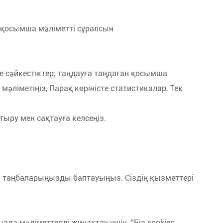
не қосымша мәліметті сұралсын
не сәйкестіктер; таңдауға таңдаған қосымша
әліметіңіз, Парақ көріністе статистикалар, Тек
тыру мен сақтауға келсеңіз.
ізді, таңбаларыңызды баптауыңыз. Сіздің қызметтері
ызда мәліметтерді жинақтау үшін. "Біз cookies