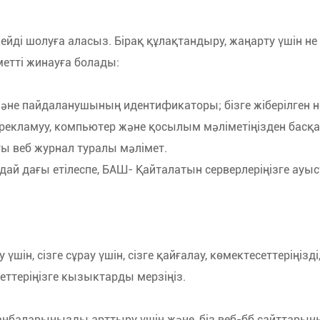
лмейді шолуға аласыз. Бірақ құлақтандыру, жаңарту үшін 
іметті жинауға болады:
я және пайдаланушының идентификаторы; бізге жіберілген 
рекламуу, компьютер және қосылым мәліметіңізден басқа м
ты веб журнал туралы мәлімет.
ұндай дағы етілеспе, БАШ- Қайталатын серверлеріңізге ауыс
у үшін, сізге сұрау үшін, сізге қайғалау, көмектесеттерің
еттеріңізге кызыктарды мерзіңіз.
ң таңбаларыңызды арттыру үшін және, біз веб-бб сайттарың