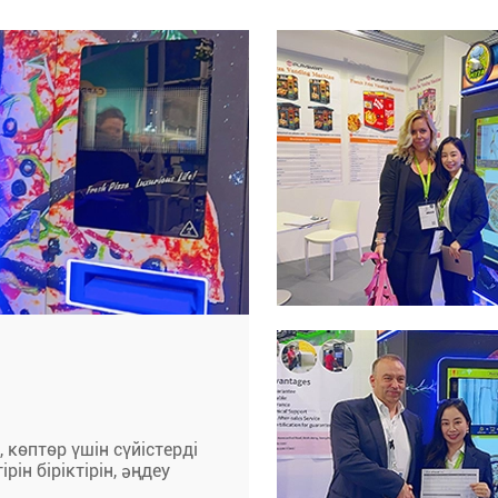
, көптөр үшін сүйістерді
рін біріктірін, әңдеу