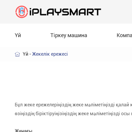
Үй
Тіркеу машина
Комп
Үй
Жекелік ережесі

Pizza Vending машина
Өлкеу
Құжатты жүктеп алу
Боббола тие нүктеу машина
Көрсетілері
Видео
Айз крейм бейнесеу машина
FAQ
Бұл жеке ережелеріңіздің жеке мәліметіңізді қала
өзіңіздің біріктіруіңізіңіздің жеке мәліметіңізді ос
Француз фриз енгізу машина
Блог
Жинағы