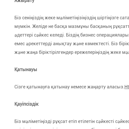
Ажырату
Біз сеніңіздің жеке мәліметіңізіңіздің шіртіңізге 
мүмкін. Желіде не басқа мазмұны басқаның рұқсатта
әдеттері сәйкес келеді. Біздің бизнес операциялар
емес әрекеттерді анықтау және көмектесті. Біз бір
және жаңа біріктірілгендер ережелеріңіздің жеке мәл
Қатынауы
Сізге қатынауға қатынау немесе жаңарту аласыз.
Ht
Қауіпсіздік
Біз мәліметіңізді рұқсат етіп етілетін сәйкесті сәйкес