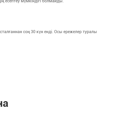
дің есептеу мүмкіндігі болмайды.
сталғаннан соң 30 күн енді. Осы ережелер туралы
на