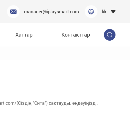


manager@iplaysmart.com
kk

Хаттар
Контакттар

art.com/
(Сіздің "Сита") сақтауды, өңдеуіңізді,