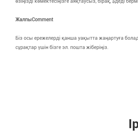
өзіңізді көмектесіңізге аяқтаусыз, бірақ, әдеді бер
ЖалпыComment
Біз осы ережелерді қанша уақытта жаңартуға болад
сұрақтар үшін бізге эл. пошта жіберіңіз.
I