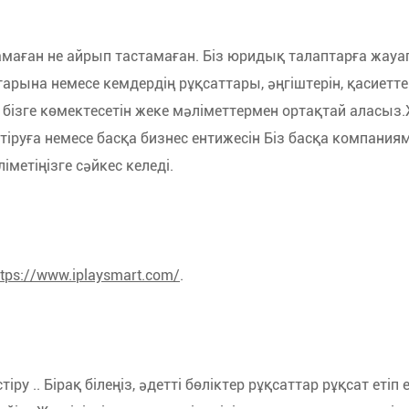
сатамаған не айрып тастамаған. Біз юридық талаптарға жау
рына немесе кемдердің рұқсаттары, әңгіштерін, қасиеттері
ы бізге көмектесетін жеке мәліметтермен ортақтай аласыз.
іктіруға немесе басқа бизнес ентижесін Біз басқа компан
іметіңізге сәйкес келеді.
tps://www.iplaysmart.com/
.
тіру .. Бірақ білеңіз, әдетті бөліктер рұқсаттар рұқсат етіп 