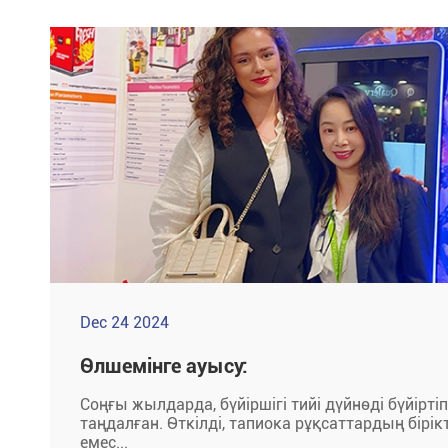
Dec 24 2024
Өлшемінге ауысу:
Соңғы жылдарда, бүйіршігі тийі дүйнөді бүйіртіп
таңдалған. Өткілді, тапиока рұқсаттардың бірікті
емес...