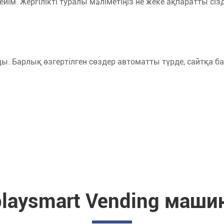
мейім. Жергілікті туралы мәліметіңіз не жеке ақпаратты сіз
ы. Барлық өзгертілген сөздер автоматты түрде, сайтқа ба
playsmart Vending маши