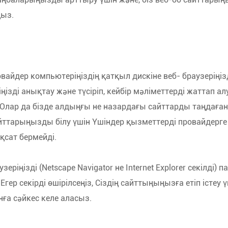
ңыз.
провайдер компьютеріңіздің қатқыл дискіне веб- браузерің
зді анықтау және түсіріп, кейбір мәліметтерді жаттап алу
 Олар да бізде алдыңғы не назардағы сайттарды таңдаған
сайттарыңызды білу үшін Үшіндер қызметтерді провайдерг
қсат бермейді.
зеріңізді (Netscape Navigator не Internet Explorer секілді
Егер секірді өшірілсеңіз, Сіздің сайттыңыңызға етіп істеу 
онға сәйкес келе аласыз.